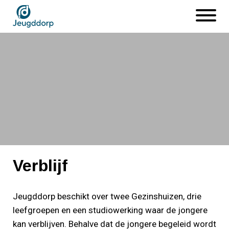
Naar
Open
hoofdinhoud
menu
Afbeelding
Verblijf
Verblijf
Jeugddorp beschikt over twee Gezinshuizen, drie
leefgroepen en een studiowerking waar de jongere
kan verblijven. Behalve dat de jongere begeleid wordt