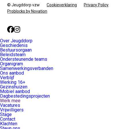
© Jeugddorp vzw
Cookieverklaring
Privacy Policy
Problocks by Novation
Facebook
Instagram
Over Jeugddorp
Geschiedenis
Bestuursorgaan
Beleidsteam
Ondersteunende teams
Organigram
Samenwerkingsverbanden
Ons aanbod
Verblijf
Werking 16+
Gezinshuizen
Mobiel aanbod
Dagbestedingsprojecten
Werk mee
Vacatures
Vrijwilligers
Stage
Contact
Klachten
Steun ons