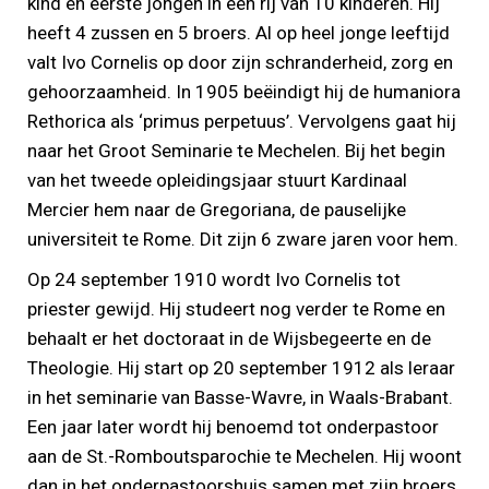
kind en eerste jongen in een rij van 10 kinderen. Hij
heeft 4 zussen en 5 broers. Al op heel jonge leeftijd
valt Ivo Cornelis op door zijn schranderheid, zorg en
gehoorzaamheid. In 1905 beëindigt hij de humaniora
Rethorica als ‘primus perpetuus’. Vervolgens gaat hij
naar het Groot Seminarie te Mechelen. Bij het begin
van het tweede opleidingsjaar stuurt Kardinaal
Mercier hem naar de Gregoriana, de pauselijke
universiteit te Rome. Dit zijn 6 zware jaren voor hem.
Op 24 september 1910 wordt Ivo Cornelis tot
priester gewijd. Hij studeert nog verder te Rome en
behaalt er het doctoraat in de Wijsbegeerte en de
Theologie. Hij start op 20 september 1912 als leraar
in het seminarie van Basse-Wavre, in Waals-Brabant.
Een jaar later wordt hij benoemd tot onderpastoor
aan de St.-Romboutsparochie te Mechelen. Hij woont
dan in het onderpastoorshuis samen met zijn broers