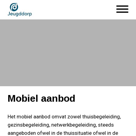
Naar
Open
hoofdinhoud
menu
Afbeelding
Mobiel aanbod
Mobiel aanbod
Het mobiel aanbod omvat zowel thuisbegeleiding,
gezinsbegeleiding, netwerkbegeleiding, steeds
aangeboden ofwel in de thuissituatie ofwel in de