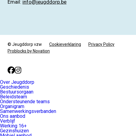
Email:
info@jeugddorp.be
© Jeugddorp vzw
Cookieverklaring
Privacy Policy
Problocks by Novation
Facebook
Instagram
Over Jeugddorp
Geschiedenis
Bestuursorgaan
Beleidsteam
Ondersteunende teams
Organigram
Samenwerkingsverbanden
Ons aanbod
Verblijf
Werking 16+
Gezinshuizen
Mobiel aanbod