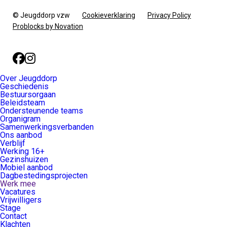
© Jeugddorp vzw
Cookieverklaring
Privacy Policy
Problocks by Novation
Facebook
Instagram
Over Jeugddorp
Geschiedenis
Bestuursorgaan
Beleidsteam
Ondersteunende teams
Organigram
Samenwerkingsverbanden
Ons aanbod
Verblijf
Werking 16+
Gezinshuizen
Mobiel aanbod
Dagbestedingsprojecten
Werk mee
Vacatures
Vrijwilligers
Stage
Contact
Klachten