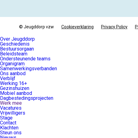
© Jeugddorp vzw
Cookieverklaring
Privacy Policy
P
Over Jeugddorp
Geschiedenis
Bestuursorgaan
Beleidsteam
Ondersteunende teams
Organigram
Samenwerkingsverbanden
Ons aanbod
Verblijf
Werking 16+
Gezinshuizen
Mobiel aanbod
Dagbestedingsprojecten
Werk mee
Vacatures
Vrijwilligers
Stage
Contact
Klachten
Steun ons
Nieuws