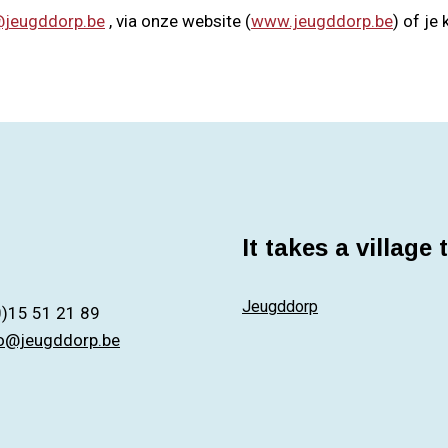
@jeugddorp.be
, via onze website (
www.jeugddorp.be
) of je
It takes a village 
Jeugddorp
0)15 51 21 89
fo@jeugddorp.be