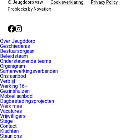
© Jeugddorp vzw
Cookieverklaring
Privacy Policy
Problocks by Novation
Facebook
Instagram
Over Jeugddorp
Geschiedenis
Bestuursorgaan
Beleidsteam
Ondersteunende teams
Organigram
Samenwerkingsverbanden
Ons aanbod
Verblijf
Werking 16+
Gezinshuizen
Mobiel aanbod
Dagbestedingsprojecten
Werk mee
Vacatures
Vrijwilligers
Stage
Contact
Klachten
Steun ons