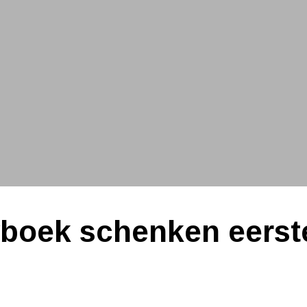
orp
boek schenken eerst