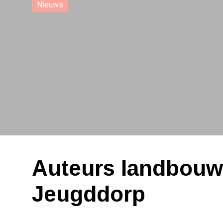
Nieuws
Auteurs landbouwboek schenken eerste opbrengst aan Jeugdd
Auteurs landbouw
Jeugddorp