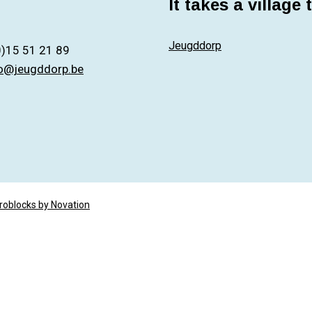
It takes a village 
Jeugddorp
0)15 51 21 89
fo@jeugddorp.be
roblocks by Novation