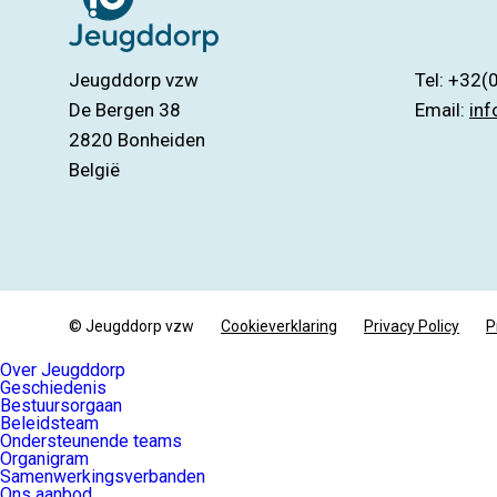
Jeugddorp vzw
Tel: +32(
De Bergen 38
Email:
in
2820
Bonheiden
België
© Jeugddorp vzw
Cookieverklaring
Privacy Policy
P
Over Jeugddorp
Geschiedenis
Bestuursorgaan
Beleidsteam
Ondersteunende teams
Organigram
Samenwerkingsverbanden
Ons aanbod